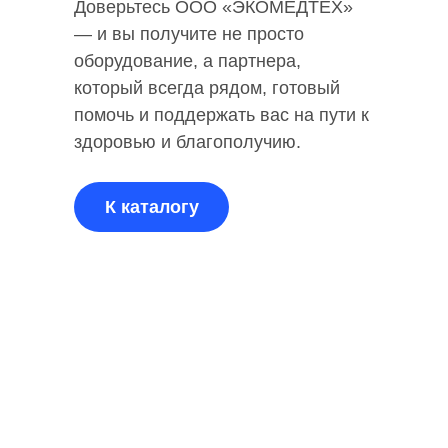
Доверьтесь ООО «ЭКОМЕДТЕХ»
— и вы получите не просто
оборудование, а партнера,
который всегда рядом, готовый
помочь и поддержать вас на пути к
здоровью и благополучию.
К каталогу