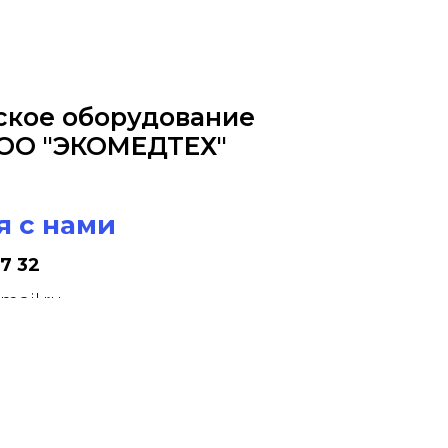
кое оборудование
ОО "ЭКОМЕДТЕХ"
я с нами
37 32
ail.ru
имся по адресу
л. Вешних Вод,
влд. 8А, стр. 1, ком. 4/М