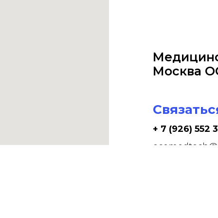
Медицинс
Москва О
Связатьс
+ 7 (926) 552 
ecomedtech@m
Мы наход
г. Москва, у