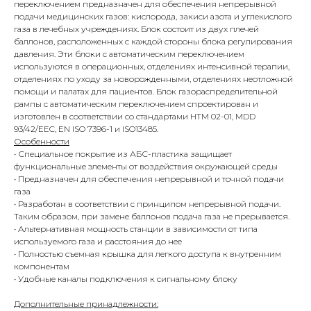
переключением предназначен для обеспечения непрерывной
подачи медицинских газов: кислорода, закиси азота и углекислого
газа в лечебных учреждениях. Блок состоит из двух плечей
баллонов, расположенных с каждой стороны блока регулирования
давления. Эти блоки с автоматическим переключением
используются в операционных, отделениях интенсивной терапии,
отделениях по уходу за новорожденными, отделениях неотложной
помощи и палатах для пациентов. Блок газораспределительной
рампы с автоматическим переключением спроектирован и
изготовлен в соответствии со стандартами HTM 02-01, MDD
93/42/EEC, EN ISO 7396-1 и ISO13485.
Особенности
• Специальное покрытие из АБС-пластика защищает
функциональные элементы от воздействия окружающей среды
• Предназначен для обеспечения непрерывной и точной подачи
газа
• Разработан в соответствии с принципом непрерывной подачи.
Таким образом, при замене баллонов подача газа не прерывается.
• Альтернативная мощность станции в зависимости от типа
используемого газа и расстояния до нее
• Полностью съемная крышка для легкого доступа к внутренним
компонентам
• Удобные каналы подключения к сигнальному блоку
Дополнительные принадлежности: