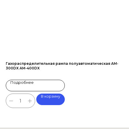
Газораспределительная рампа полуавтоматическая AM-
Га
300DX AM-400DX
Au
Подробнее
В корзину