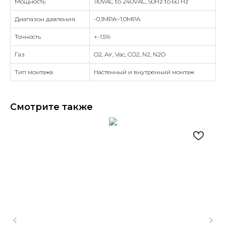
Мощность
110VAC to 240VAC, 50Hz to 60 Hz
Диапазон давления
-0,1MPA~1.0MPA
Точность
+-1.5%
Газ
O2, Air, Vac, CO2, N2, N2O
Тип монтажа
Настенный и внутренний монтаж
Смотрите также