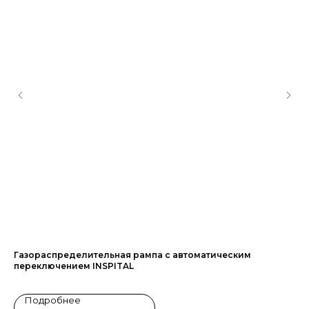
Газораспределительная рампа с автоматическим
Ли
переключением INSPITAL
ра
Подробнее