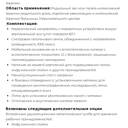
терапии.
Область применения:
Родильный зал или палата интенсивной
терапии родильного дома, отделение реанимации и интенсивной
терапии больницы /перинатального центра.
Комплектация:
Керамический нагреватель с поворотным устройством вокруг
вертикальной оси (угол поворота 60°)
Смотровая галогеновая лампа, объединенная с нагревателем
(освещенность 1000 люкс)
Мобильное основание на 4-х антистатических колесах с
антистатическим покрытием (2 с блокировкой), защищенных
противоударными накладками
Наличие не менее 6 креплений для подвешивания полок,
инфузионной стойки и других принадлежностей
Манипуляционный стол с матрасом
4 боковых ограждения (с установочными метками для
проведения рентгенографических исследований), легко
откидывающиеся вниз
Лоток для установки рентгеновских кассет с метками
Оптическая и акустическая система тревоги
Возможны следующие дополнительные опции
Встроенная двухсекционная металлическая тумба для хранения
рабочих принадлежностей;
Инфузионная стойка