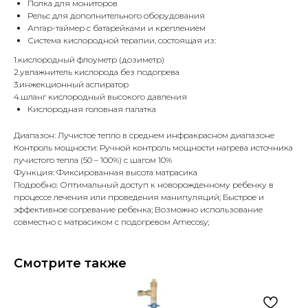
Полка для мониторов
Рельс для дополнительного оборудования
Апгар-таймер с батарейками и креплением
Система кислородной терапии, состоящая из:
1.кислородный флоуметр (дозиметр)
2.увлажнитель кислорода без подогрева
3.инжекционный аспиратор
4.шланг кислородный высокого давления
Кислородная головная палатка
Диапазон: Лучистое тепло в среднем инфракрасном диапазоне
Контроль мощности: Ручной контроль мощности нагрева источника
лучистого тепла (50 – 100%) с шагом 10%
Функция: Фиксированная высота матрасика
Подробно: Оптимальный доступ к новорожденному ребенку в
процессе лечения или проведения манипуляций; Быстрое и
эффективное согревание ребенка; Возможно использование
совместно с матрасиком с подогревом Amecosy;
Смотрите также