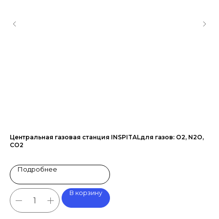
Центральная газовая станция INSPITALдля газов: O2, N2O,
Га
CO2
30
Подробнее
В корзину