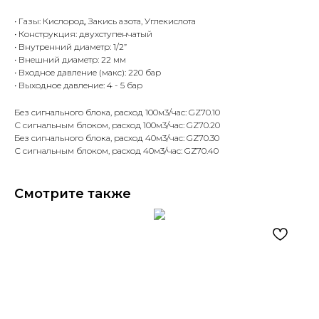
• Газы: Кислород, Закись азота, Углекислота
• Конструкция: двухступенчатый
• Внутренний диаметр: 1/2”
• Внешний диаметр: 22 мм
• Входное давление (макс): 220 бар
• Выходное давление: 4 - 5 бар
Без сигнального блока, расход 100м3/час: GZ70.10
С сигнальным блоком, расход 100м3/час: GZ70.20
Без сигнального блока, расход 40м3/час: GZ70.30
С сигнальным блоком, расход 40м3/час: GZ70.40
Смотрите также