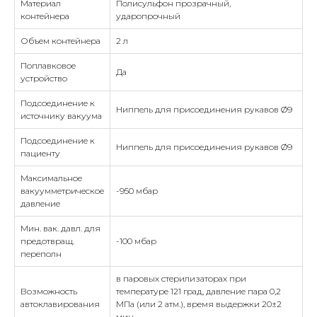
Материал
Полисульфон прозрачный,
контейнера
ударопрочный
Объем контейнера
2 л
Поплавковое
Да
устройство
Подсоединение к
Ниппель для присоединения рукавов Ø9
источнику вакуума
Подсоединение к
Ниппель для присоединения рукавов Ø9
пациенту
Максимальное
вакуумметрическое
-950 мбар
давление
Мин. вак. давл. для
предотвращ.
-100 мбар
переполн
в паровых стерилизаторах при
Возможность
температуре 121 град, давление пара 0,2
автоклавирования
МПа (или 2 атм.), время выдержки 20±2
мин