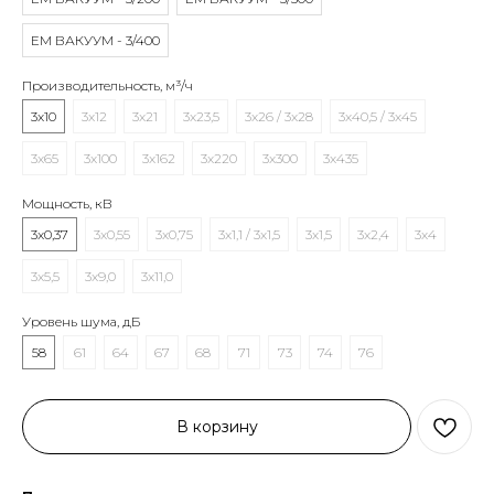
EM ВАКУУМ - 3/400
Производительность, м³/ч
3x10
3x12
3x21
3x23,5
3x26 / 3x28
3x40,5 / 3x45
3x65
3x100
3x162
3x220
3x300
3x435
Мощность, кВ
3x0,37
3x0,55
3x0,75
3x1,1 / 3x1,5
3x1,5
3x2,4
3x4
3x5,5
3x9,0
3x11,0
Уровень шума, дБ
58
61
64
67
68
71
73
74
76
В корзину