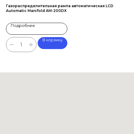
-
Газораспределительная рампа автоматическая LCD
Ли
Automatic Manifold АМ-200DX
ра
Подробнее
В корзину