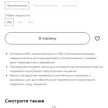
Неонатальный
Педиатрический
Взрослый
Объём мешка, мл
280
600
1650
В корзину
Аппараты ИВЛ, выполненные из ПВХ (поливинилхлорида),
предназначены для одноразового использования, снижают
риск перекрёстного заражения.
Прозрачная лицевая маска для контроля за состоянием кожных
покровов носогубного треугольника пациента.
Маска с раздувной манжетой и ниппельным клапаном с
разъёмом Luer для обеспечения герметичного прилегания
изделия к лицу пациента.
Смотрите также