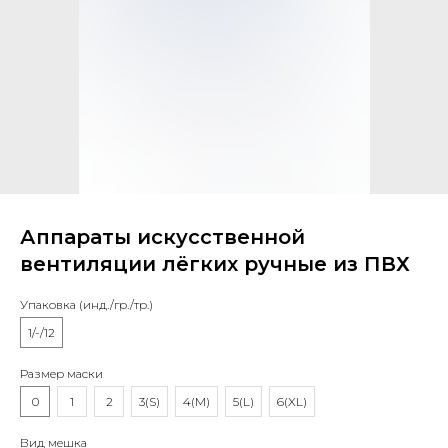
Аппараты искусственной
вентиляции лёгких ручные из ПВХ
Упаковка (инд./гр./тр.)
1/-/12
Размер маски
0
1
2
3(S)
4(M)
5(L)
6(XL)
Вид мешка