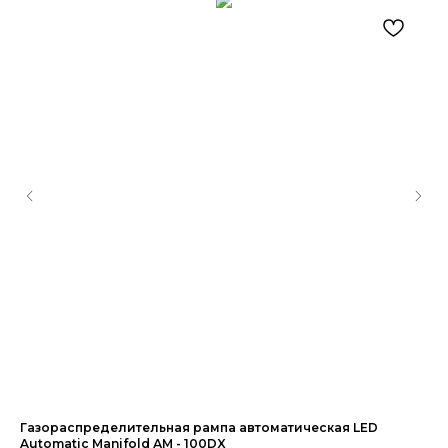
го
Газораспределительная рампа автоматическая LED
Ре
Automatic Manifold АМ - 100DX